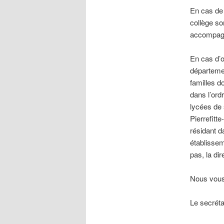
En cas de d
collège so
accompag
En cas d’o
départemen
familles d
dans l’ordr
lycées de 
Pierrefitt
résidant d
établissem
pas, la di
Nous vous
Le secréta