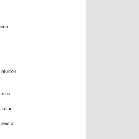
union
 réunion :
, nous
ct d’un
liées à