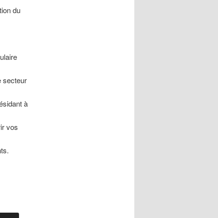
tion du
ulaire
e secteur
ésidant à
ir vos
nts.