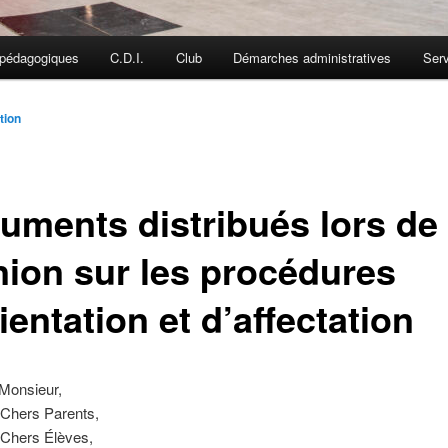
pédagogiques
C.D.I.
Club
Démarches administratives
Ser
tion
uments distribués lors de 
nion sur les procédures
ientation et d’affectation
Monsieur,
 Chers Parents,
 Chers Élèves,