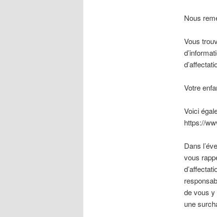
Nous remer
Vous trouv
d’informat
d’affectati
Votre enfa
Voici égal
https://w
Dans l’éve
vous rapp
d’affectat
responsabl
de vous y 
une surch