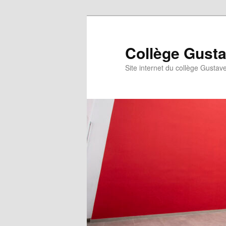
Aller
au
contenu
Collège Gust
principal
Site internet du collège Gustave